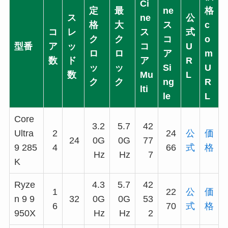
Ci
定
最
ne
格
ス
ne
公
格
大
ス
c
コ
レ
ス
式
ク
ク
コ
o
型番
ア
ッ
コ
U
ロ
ロ
ア
m
数
ド
ア
R
ッ
ッ
Si
U
数
Mu
L
ク
ク
ng
R
lti
le
L
Core
3.2
5.7
42
Ultra
2
24
公
価
24
0G
0G
77
9 285
4
66
式
格
Hz
Hz
7
K
Ryze
4.3
5.7
42
1
22
公
価
n 9 9
32
0G
0G
53
6
70
式
格
950X
Hz
Hz
2