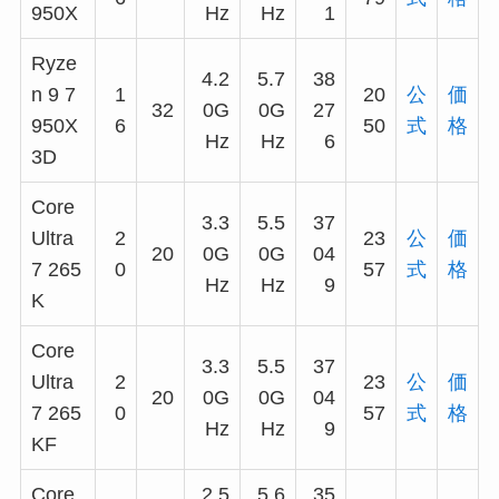
950X
Hz
Hz
1
Ryze
4.2
5.7
38
n 9 7
1
20
公
価
32
0G
0G
27
950X
6
50
式
格
Hz
Hz
6
3D
Core
3.3
5.5
37
Ultra
2
23
公
価
20
0G
0G
04
7 265
0
57
式
格
Hz
Hz
9
K
Core
3.3
5.5
37
Ultra
2
23
公
価
20
0G
0G
04
7 265
0
57
式
格
Hz
Hz
9
KF
Core
2.5
5.6
35