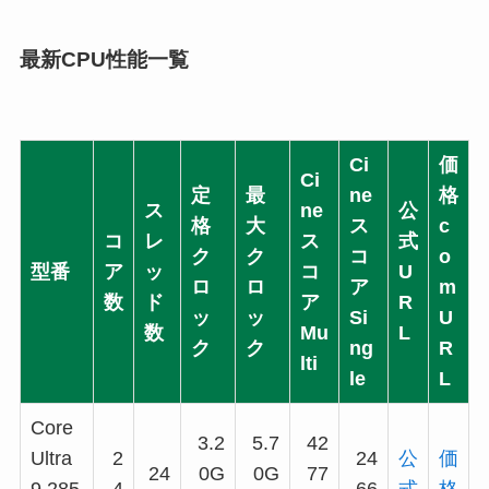
最新CPU性能一覧
Ci
価
Ci
定
最
ne
格
ス
ne
公
格
大
ス
c
コ
レ
ス
式
ク
ク
コ
o
型番
ア
ッ
コ
U
ロ
ロ
ア
m
数
ド
ア
R
ッ
ッ
Si
U
数
Mu
L
ク
ク
ng
R
lti
le
L
Core
3.2
5.7
42
Ultra
2
24
公
価
24
0G
0G
77