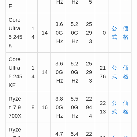
Hz
Hz
5
F
Core
3.6
5.2
25
Ultra
1
公
価
14
0G
0G
29
0
5 245
4
式
格
Hz
Hz
3
K
Core
3.6
5.2
25
Ultra
1
21
公
価
14
0G
0G
29
5 245
4
76
式
格
Hz
Hz
3
KF
Ryze
3.8
5.5
22
22
公
価
n 7 9
8
16
0G
0G
94
13
式
格
700X
Hz
Hz
4
Ryze
4.7
5.4
22