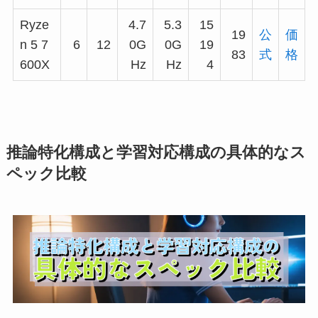
Ryze
4.7
5.3
15
19
公
価
n 5 7
6
12
0G
0G
19
83
式
格
600X
Hz
Hz
4
推論特化構成と学習対応構成の具体的なス
ペック比較