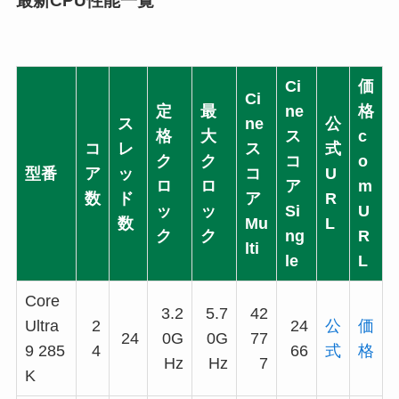
最新CPU性能一覧
Ci
価
Ci
定
最
ne
格
ス
ne
公
格
大
ス
c
コ
レ
ス
式
ク
ク
コ
o
型番
ア
ッ
コ
U
ロ
ロ
ア
m
数
ド
ア
R
ッ
ッ
Si
U
数
Mu
L
ク
ク
ng
R
lti
le
L
Core
3.2
5.7
42
Ultra
2
24
公
価
24
0G
0G
77
9 285
4
66
式
格
Hz
Hz
7
K