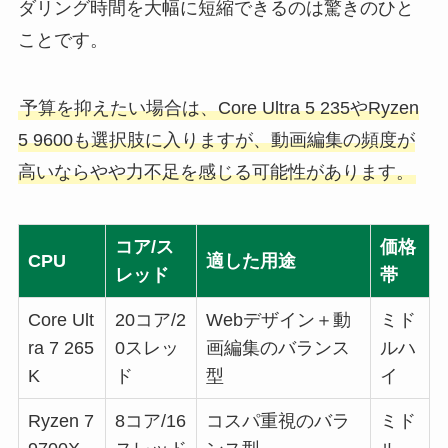
ダリング時間を大幅に短縮できるのは驚きのひと
ことです。
予算を抑えたい場合は、Core Ultra 5 235やRyzen
5 9600も選択肢に入りますが、動画編集の頻度が
高いならやや力不足を感じる可能性があります。
コア/ス
価格
CPU
適した用途
レッド
帯
Core Ult
20コア/2
Webデザイン＋動
ミド
ra 7 265
0スレッ
画編集のバランス
ルハ
K
ド
型
イ
Ryzen 7
8コア/16
コスパ重視のバラ
ミド