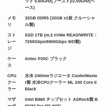
ッド 5.60GHz(ブースト)/2.50GHz(ベ
ース)
メモ
32GB DDR5 (32GB x1枚 クルーシャ
リ
ル製)
スト
SSD 1TB (m.2 nVMe READ/WRITE：
レー
7250Gbps/6900Gbps WD製)
ジ
ケー
Antec P20C ブラック
ス
CPU
水冷 240mmラジエータ CoolerMaste
クー
r製 水冷CPUクーラー ML 240 Core II
ラー
Black
マザ
intel B860 チップセット ASRock製 B