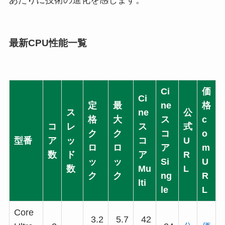
あたりに技術の進化を感じます。
最新CPU性能一覧
Ci
価
Ci
定
最
ne
格
ス
ne
公
格
大
ス
c
コ
レ
ス
式
ク
ク
コ
o
型番
ア
ッ
コ
U
ロ
ロ
ア
m
数
ド
ア
R
ッ
ッ
Si
U
数
Mu
L
ク
ク
ng
R
lti
le
L
Core
3.2
5.7
42