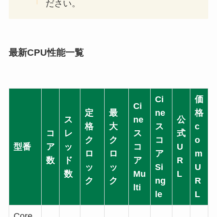
ださい。
最新CPU性能一覧
Ci
価
Ci
定
最
ne
格
ス
ne
公
格
大
ス
c
コ
レ
ス
式
ク
ク
コ
o
型番
ア
ッ
コ
U
ロ
ロ
ア
m
数
ド
ア
R
ッ
ッ
Si
U
数
Mu
L
ク
ク
ng
R
lti
le
L
Core