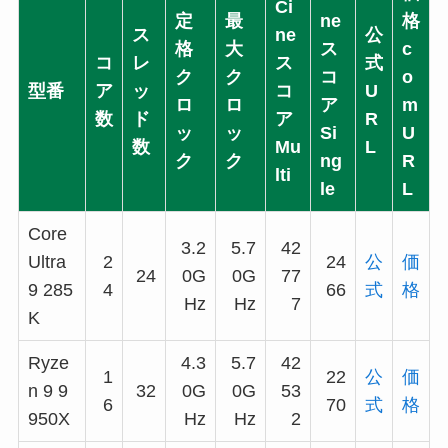
Ci
定
最
ne
格
ス
ne
公
格
大
ス
c
コ
レ
ス
式
ク
ク
コ
o
型番
ア
ッ
コ
U
ロ
ロ
ア
m
数
ド
ア
R
ッ
ッ
Si
U
数
Mu
L
ク
ク
ng
R
lti
le
L
Core
3.2
5.7
42
Ultra
2
24
公
価
24
0G
0G
77
9 285
4
66
式
格
Hz
Hz
7
K
Ryze
4.3
5.7
42
1
22
公
価
n 9 9
32
0G
0G
53
6
70
式
格
950X
Hz
Hz
2