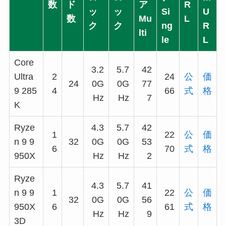
数
ド
ア
R
ッ
ッ
Si
U
数
Mu
L
ク
ク
ng
R
lti
le
L
Core
3.2
5.7
42
Ultra
2
24
公
価
24
0G
0G
77
9 285
4
66
式
格
Hz
Hz
7
K
Ryze
4.3
5.7
42
1
22
公
価
n 9 9
32
0G
0G
53
6
70
式
格
950X
Hz
Hz
2
Ryze
4.3
5.7
41
n 9 9
1
22
公
価
32
0G
0G
56
950X
6
61
式
格
Hz
Hz
9
3D