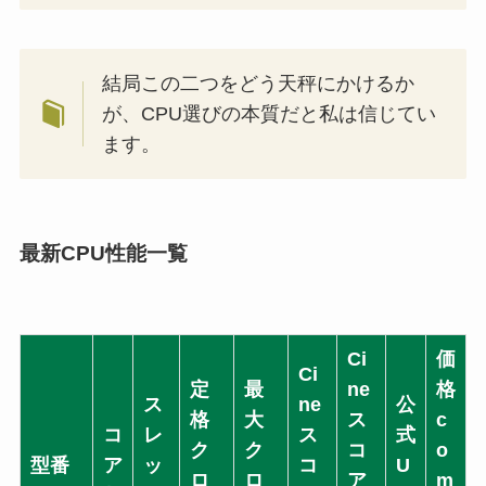
結局この二つをどう天秤にかけるか
が、CPU選びの本質だと私は信じてい
ます。
最新CPU性能一覧
Ci
価
Ci
定
最
ne
格
ス
ne
公
格
大
ス
c
コ
レ
ス
式
ク
ク
コ
o
型番
ア
ッ
コ
U
ロ
ロ
ア
m