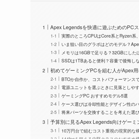
Apex Legendsを快適に遊ぶための
実際のところCPUはCore系とRyze
いま狙い目のグラボはどのモデル？Ape
メモリは16GBで足りる？32GBにし
SSDは1TBあると便利？容量で後悔し
初めてゲーミングPCを組む人がApex
BTOか自作か、コストパフォーマンス
電源ユニットを選ぶときに見落としや
ゲーミングPC おすすめモデル5選
ケース選びは冷却性能とデザイン性の
将来パーツを交換することを考えた選
予算別に見るApex Legends向けゲー
10万円台で組むコスト重視の現実的な
144fpsを狙える中堅クラスのおすすめ