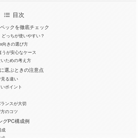
目次
PCスペックを徹底チェック
n系、どっちが使いやすい？
x向きの選び方
たほうが安心なケース
ないための考え方
用に選ぶときの注意点
で見る違い
すいポイント
バランスが大切
び方のコツ
ミングPC構成例
構成
構成