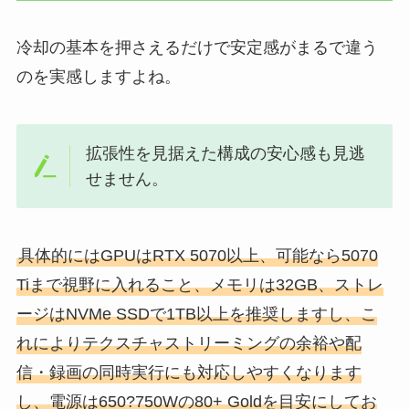
冷却の基本を押さえるだけで安定感がまるで違う
のを実感しますよね。
拡張性を見据えた構成の安心感も見逃
せません。
具体的にはGPUはRTX 5070以上、可能なら5070
Tiまで視野に入れること、メモリは32GB、ストレ
ージはNVMe SSDで1TB以上を推奨しますし、こ
れによりテクスチャストリーミングの余裕や配
信・録画の同時実行にも対応しやすくなります
し、電源は650?750Wの80+ Goldを目安にしてお