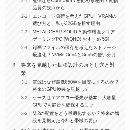
配信ならCore Ultra 7を勧める理由 ? 配信
品質の観点から
エンコード負荷を考えたGPU・VRAMの
選び方と、私が32GBを推す理由
METAL GEAR SOLID Δ 動作環境クリア
ゲーミングPC (WQHD) おすすめ 5選
録画ファイルの保存を考えたストレージ
最適化 ? NVMe Gen4とGen5の使い分け
将来を見越した拡張設計の落とし穴と対
策
電源はなぜ最低850Wを目安にするのか ?
将来のGPU換装を見越して
ケースはエアフロー優先が基本。大容量
GPUでも静音を確保するコツ
M.2の配置をどう最適化するか ? 将来の増
設を見据えた冷却と帯域の要点