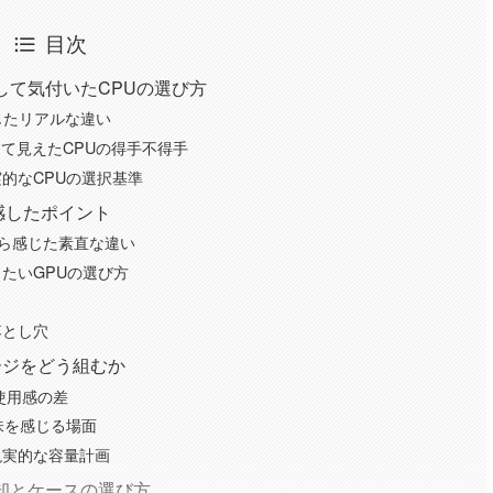
目次
して気付いたCPUの選び方
感じたリアルな違い
して見えたCPUの得手不得手
的なCPUの選択基準
感したポイント
しながら感じた素直な違い
たいGPUの選び方
落とし穴
ージをどう組むか
使用感の差
意味を感じる場面
現実的な容量計画
却とケースの選び方