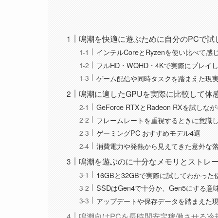
鳴潮を快適に遊ぶために自分のPCで試
インテルCoreとRyzenを使い比べて
フルHD・WQHD・4Kで実際にプレイ
ゲーム配信や同時タスクを踏まえた現実
鳴潮に適したGPUを実際に比較して体
GeForce RTXとRadeon RXを試
フレームレートを重視するときに意識し
ゲーミングPC おすすめモデル4選
消費電力や発熱から見えてきた意外な
鳴潮を遊ぶのに十分なメモリとストレ
16GBと32GBで実際に試してわかった
SSDはGen4で十分か、Gen5にする
アップデートや保存データを踏まえた
鳴潮向けPCを長時間安定稼働させる冷