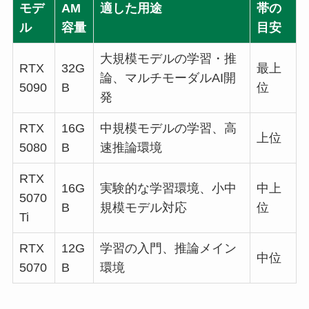
モデ
AM
適した用途
帯の
ル
容量
目安
大規模モデルの学習・推
RTX
32G
最上
論、マルチモーダルAI開
5090
B
位
発
RTX
16G
中規模モデルの学習、高
上位
5080
B
速推論環境
RTX
16G
実験的な学習環境、小中
中上
5070
B
規模モデル対応
位
Ti
RTX
12G
学習の入門、推論メイン
中位
5070
B
環境