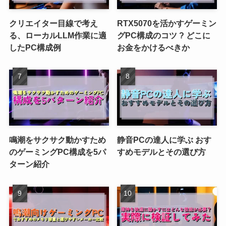
クリエイター目線で考え
RTX5070を活かすゲーミン
る、ローカルLLM作業に適
グPC構成のコツ ? どこに
したPC構成例
お金をかけるべきか
鳴潮をサクサク動かすため
静音PCの達人に学ぶ おす
のゲーミングPC構成を5パ
すめモデルとその選び方
ターン紹介